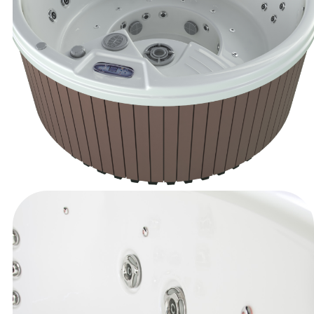
Više se možete informirati na sljedećim linkovima:
http://www.allaboutcookies.
org/
http://www.youronlinechoices.
eu/