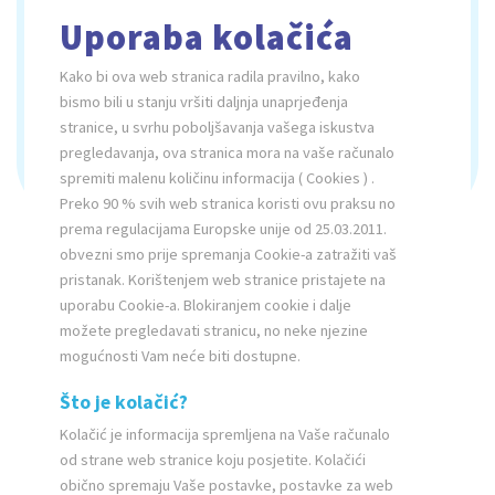
Uporaba kolačića
Ø 214 cm
Kako bi ova web stranica radila pravilno, kako
6
bismo bili u stanju vršiti daljnja unaprjeđenja
stranice, u svrhu poboljšavanja vašega iskustva
max. 50
pregledavanja, ova stranica mora na vaše računalo
spremiti malenu količinu informacija ( Cookies ) .
Preko 90 % svih web stranica koristi ovu praksu no
prema regulacijama Europske unije od 25.03.2011.
SUPREME
PRESTIGE
obvezni smo prije spremanja Cookie-a zatražiti vaš
pristanak. Korištenjem web stranice pristajete na
uporabu Cookie-a. Blokiranjem cookie i dalje
možete pregledavati stranicu, no neke njezine
mogućnosti Vam neće biti dostupne.
Što je kolačić?
Kolačić je informacija spremljena na Vaše računalo
od strane web stranice koju posjetite. Kolačići
obično spremaju Vaše postavke, postavke za web