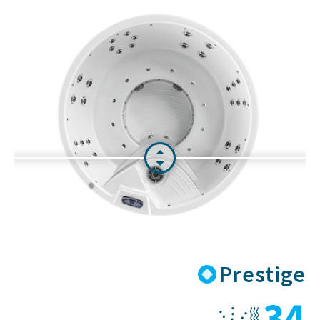
se nalaze na web-mjestu koje gledate. Pomoću tih
kolačića web-mjesta mogu pratiti korištenje
Interneta u marketinške svrhe.
Da li Aquaestil stranica koristi
kolačiće?
Da, s primarnim ciljem kako bi naše web stranice
vam omogućile bolje korisničko iskustvo.
Kakve kolačiće koristi Aquaestil
stranica i zašto
Privremeni kolačići (Session cookies) - to su
privremeni kolačići koji ističu (i automatski se
brišu) kada zatvorite internet preglednik. Mi
koristimo session cookies da omogućimo
pristup sadržaju i omogućimo komentiranje
Prestige
(stvari koje morate učiniti kada se prijavite sa
svojim podacima na web stranicu).
34
Trajni kolačići (Persistent cookies) - ti obično
imaju datum isteka daleko u budućnost i tako će