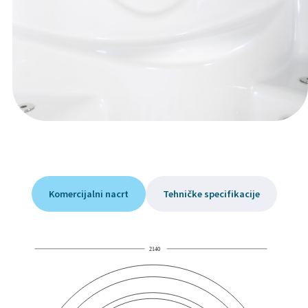
Komercijalni nacrt
Tehničke specifikacije