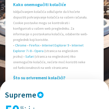
Kako onemogućiti kolačiće
Isključivanjem kolačića odlučujete da li hoćete
dopustiti pohranjivanje kolačića na vašem računalu.
Cookie postavke mogu se kontrolirati i
konfigurirati u vašem web pregledniku. Za
informacije o postavkama kolačića, odaberite web-
preglednik koji koristite.
•
Chrome
•
Firefox
•
Internet Explorer 9
•
Internet
Explorer 7 i 8
•
Opera
(stranica na engleskom
jeziku) •
Safari
(stranica na engleskom) Ako
onemogućite kolačiće, nećete moći koristiti neke
od funkcionalnosti na web stranicama
Što su privremeni kolačići?
Privremeni kolačići ili kolačići sesije uklanjaju se s
računala po zatvaranju internet preglednika.
Supreme
Pomoću njih web-mjesta pohranjuju privremene
podatke, poput stavki u košarici za kupnju.