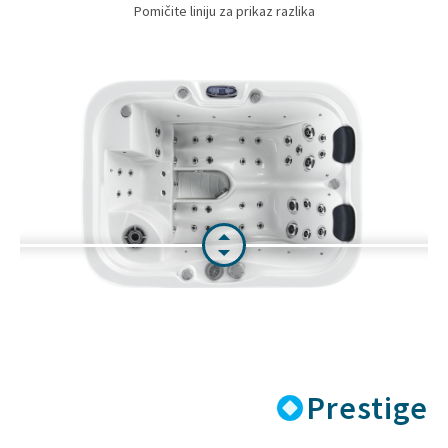
Pomičite liniju za prikaz razlika
se nalaze na web-mjestu koje gledate. Pomoću tih
kolačića web-mjesta mogu pratiti korištenje
Interneta u marketinške svrhe.
Da li Aquaestil stranica koristi
kolačiće?
Da, s primarnim ciljem kako bi naše web stranice
vam omogućile bolje korisničko iskustvo.
Kakve kolačiće koristi Aquaestil
stranica i zašto
Privremeni kolačići (Session cookies) - to su
privremeni kolačići koji ističu (i automatski se
brišu) kada zatvorite internet preglednik. Mi
koristimo session cookies da omogućimo
pristup sadržaju i omogućimo komentiranje
(stvari koje morate učiniti kada se prijavite sa
Prestige
svojim podacima na web stranicu).
Trajni kolačići (Persistent cookies) - ti obično
imaju datum isteka daleko u budućnost i tako će