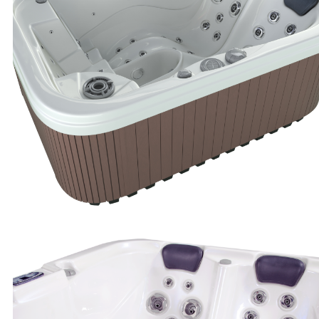
Više se možete informirati na sljedećim linkovima:
http://www.allaboutcookies.
org/
http://www.youronlinechoices.
eu/