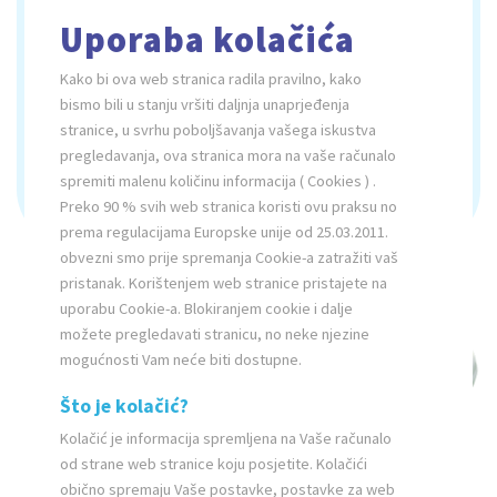
za održavanje kvalitete vode.
Uporaba kolačića
218x160 cm
Kako bi ova web stranica radila pravilno, kako
bismo bili u stanju vršiti daljnja unaprjeđenja
3
stranice, u svrhu poboljšavanja vašega iskustva
pregledavanja, ova stranica mora na vaše računalo
max. 41
spremiti malenu količinu informacija ( Cookies ) .
Preko 90 % svih web stranica koristi ovu praksu no
prema regulacijama Europske unije od 25.03.2011.
obvezni smo prije spremanja Cookie-a zatražiti vaš
SUPREME
PRESTIGE
pristanak. Korištenjem web stranice pristajete na
uporabu Cookie-a. Blokiranjem cookie i dalje
možete pregledavati stranicu, no neke njezine
mogućnosti Vam neće biti dostupne.
Što je kolačić?
Kolačić je informacija spremljena na Vaše računalo
od strane web stranice koju posjetite. Kolačići
obično spremaju Vaše postavke, postavke za web