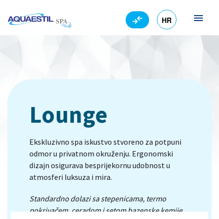
HR
EN
Lounge
Ekskluzivno spa iskustvo stvoreno za potpuni
odmor u privatnom okruženju. Ergonomski
dizajn osigurava besprijekornu udobnost u
atmosferi luksuza i mira.
Standardno dolazi sa stepenicama, termo
pokrivačem, ceradom i setom bazenske kemije