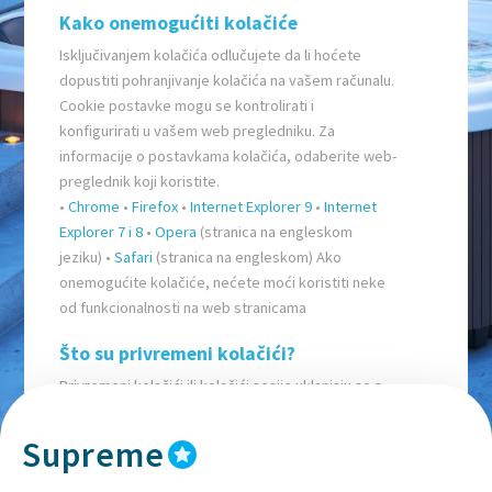
Kako onemogućiti kolačiće
Isključivanjem kolačića odlučujete da li hoćete
dopustiti pohranjivanje kolačića na vašem računalu.
Cookie postavke mogu se kontrolirati i
konfigurirati u vašem web pregledniku. Za
informacije o postavkama kolačića, odaberite web-
preglednik koji koristite.
•
Chrome
•
Firefox
•
Internet Explorer 9
•
Internet
Explorer 7 i 8
•
Opera
(stranica na engleskom
jeziku) •
Safari
(stranica na engleskom) Ako
onemogućite kolačiće, nećete moći koristiti neke
od funkcionalnosti na web stranicama
Što su privremeni kolačići?
Privremeni kolačići ili kolačići sesije uklanjaju se s
računala po zatvaranju internet preglednika.
Pomoću njih web-mjesta pohranjuju privremene
Supreme
podatke, poput stavki u košarici za kupnju.