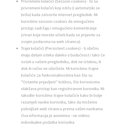
Privremeni kolačići (Session cookies) - to su
privremeni kolačići koji ističu (i automatski se
brišu) kada zatvorite internet preglednik. Mi
koristimo session cookies da omogućimo
pristup sadržaju i omogućimo komentiranje
(stvari koje morate učiniti kada se prijavite sa
svojim podacima na web stranicu).
Trajni kolačići (Persistent cookies) - ti obično
imaju datum isteka daleko u budućnost i tako će
ostati u vašem pregledniku, dok ne isteknu, ili
dok ih ručno ne izbrišete. Mi koristimo trajne
kolačiće za funkcionalnostima kao što su
"Ostanite prijavljeni" tickbox, što korisnicima
olakšava pristup kao registriranom korisniku. Mi
također koristimo trajne kolačiće kako bi bolje
razumjeli navike korisnika, tako da možemo
poboljšati web stranicu prema vašim navikama.
Ova informacija je anonimna - ne vidimo
individualne podatke korisnika.