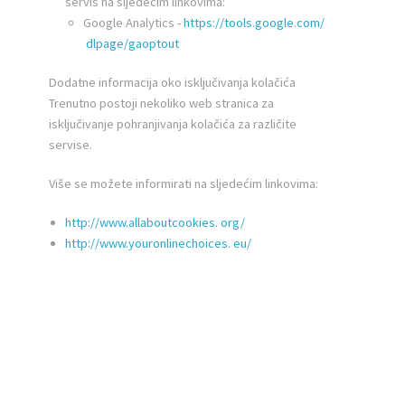
servis na sljedećim linkovima:
Google Analytics -
https://tools.google.com/
dlpage/gaoptout
Dodatne informacija oko isključivanja kolačića
Trenutno postoji nekoliko web stranica za
isključivanje pohranjivanja kolačića za različite
servise.
Više se možete informirati na sljedećim linkovima:
http://www.allaboutcookies.
org/
http://www.youronlinechoices.
eu/