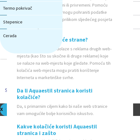
gledate, a mogu biti stalni ili privremeni. Pomoću
Termo pokrivač
tih kolačića web-mjesta mogu pohraniti podatke
koje će ponovo koristiti prilikom sljedećeg posjeta
Stepenice
tom web-mjestu.
Cerada
Što su kolačići treće strane?
Kolačići treće strane dolaze s reklama drugih web-
mjesta (kao što su skočne ili druge reklame) koje
se nalaze na web-mjestu koje gledate. Pomoću tih
NAPOMENA! Ova stranica koristi
kolačića web-mjesta mogu pratiti korištenje
kolačiće i slične tehnologije.
Interneta u marketinške svrhe.
Saznaj više
Da li Aquaestil stranica koristi
Shvaćam
kolačiće?
Da, s primarnim ciljem kako bi naše web stranice
vam omogućile bolje korisničko iskustvo.
Kakve kolačiće koristi Aquaestil
stranica i zašto