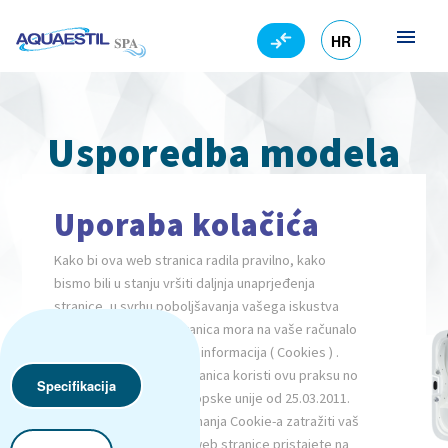
HR
EN
Usporedba modela
Pregledajte sve tehničke značajke i odaberite idealan
Uporaba kolačića
masažni bazen za svoje potrebe.
Kako bi ova web stranica radila pravilno, kako
bismo bili u stanju vršiti daljnja unaprjeđenja
stranice, u svrhu poboljšavanja vašega iskustva
pregledavanja, ova stranica mora na vaše računalo
spremiti malenu količinu informacija ( Cookies ) .
Preko 90 % svih web stranica koristi ovu praksu no
Specifikacija
prema regulacijama Europske unije od 25.03.2011.
obvezni smo prije spremanja Cookie-a zatražiti vaš
pristanak. Korištenjem web stranice pristajete na