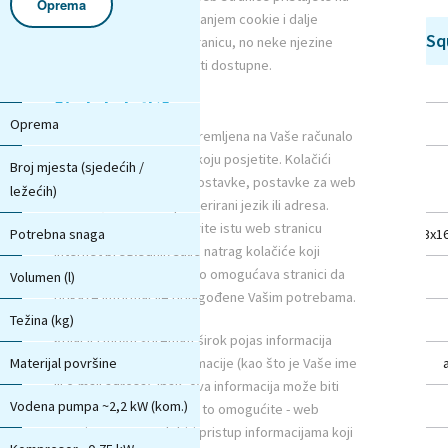
Oprema
uporabu Cookie-a. Blokiranjem cookie i dalje
Sq
Square Supreme
možete pregledavati stranicu, no neke njezine
mogućnosti Vam neće biti dostupne.
Što je kolačić?
Oprema
Supreme
Kolačić je informacija spremljena na Vaše računalo
od strane web stranice koju posjetite. Kolačići
Broj mjesta (sjedećih /
5 (3/2)
obično spremaju Vaše postavke, postavke za web
ležećih)
stranicu, kao što su preferirani jezik ili adresa.
Kasnije, kada opet otvorite istu web stranicu
Potrebna snaga
3x16A 230V/400V 50Hz
3x1
internet preglednik šalje natrag kolačiće koji
pripadaju toj stranici. Ovo omogućava stranici da
Volumen (l)
1860
prikaže informacije prilagođene Vašim potrebama.
Težina (kg)
380
Kolačići mogu spremati širok pojas informacija
Materijal površine
uključujući osobne informacije (kao što je Vaše ime
acryl ABS 8 mm
ili e-mail adresa). Ipak, ova informacija može biti
Vodena pumpa ~2,2 kW (kom.)
2
spremljena jedino ako Vi to omogućite - web
stranice ne mogu dobiti pristup informacijama koji