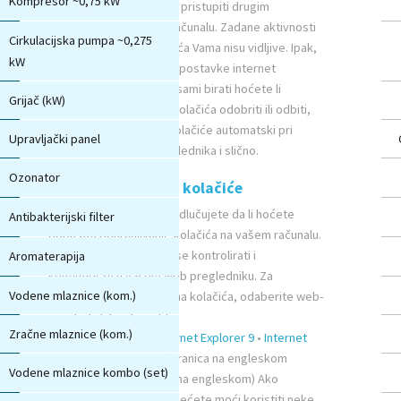
Kompresor ~0,75 kW
im Vi niste dali i ne mogu pristupiti drugim
datotekama na Vašem računalu. Zadane aktivnosti
Cirkulacijska pumpa ~0,275
spremanja i slanja kolačića Vama nisu vidljive. Ipak,
kW
možete promjeniti Vaše postavke internet
preglednika da možete sami birati hoćete li
Grijač (kW)
3
zahtjeve za spremanje kolačića odobriti ili odbiti,
pobrišete spremljene kolačiće automatski pri
Upravljački panel
GECKO in.k800
zatvaranju internet preglednika i slično.
Ozonator
Kako onemogućiti kolačiće
Isključivanjem kolačića odlučujete da li hoćete
Antibakterijski filter
dopustiti pohranjivanje kolačića na vašem računalu.
Cookie postavke mogu se kontrolirati i
Aromaterapija
konfigurirati u vašem web pregledniku. Za
Vodene mlaznice (kom.)
45
informacije o postavkama kolačića, odaberite web-
preglednik koji koristite.
Zračne mlaznice (kom.)
10
•
Chrome
•
Firefox
•
Internet Explorer 9
•
Internet
Explorer 7 i 8
•
Opera
(stranica na engleskom
Vodene mlaznice kombo (set)
jeziku) •
Safari
(stranica na engleskom) Ako
onemogućite kolačiće, nećete moći koristiti neke