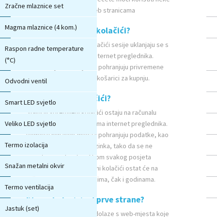
Zračne mlaznice set
od funkcionalnosti na web stranicama
Magma mlaznice (4 kom.)
Što su privremeni kolačići?
Privremeni kolačići ili kolačići sesije uklanjaju se s
Raspon radne temperature
-18 - 50
računala po zatvaranju internet preglednika.
(°C)
Pomoću njih web-mjesta pohranjuju privremene
podatke, poput stavki u košarici za kupnju.
Odvodni ventil
Što su stalni kolačići?
Smart LED svjetlo
Stalni ili spremljeni kolačići ostaju na računalu
Veliko LED svjetlo
nakon zatvaranja programa internet preglednika.
Pomoću njih web-mjesta pohranjuju podatke, kao
Termo izolacija
30 mm
što su ime za prijavu i lozinka, tako da se ne
morate prijavljivati prilikom svakog posjeta
Snažan metalni okvir
određenom mjestu. Stalni kolačići ostat će na
računalu danima, mjesecima, čak i godinama.
Termo ventilacija
Što su kolačići od prve strane?
Jastuk (set)
Kolačići od prve strane dolaze s web-mjesta koje