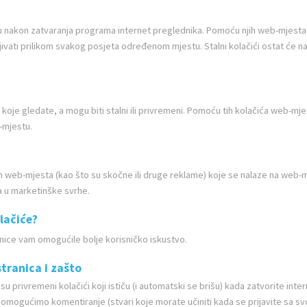
unalu nakon zatvaranja programa internet preglednika. Pomoću njih web-mjest
vljivati prilikom svakog posjeta određenom mjestu. Stalni kolačići ostat će 
vašim osobnim podacima koje smo pohranili te zatražiti informacij
avak ili brisanje bilo kojeg netočnog podatka na isti način, kao i k
 koje gledate, a mogu biti stalni ili privremeni. Pomoću tih kolačića web-
-mjestu.
sti u svako doba. Savjetujemo da ova Pravila privatnosti redovito 
ih web-mjesta (kao što su skočne ili druge reklame) koje se nalaze na web-
a u marketinške svrhe.
olačiće?
anice vam omogućile bolje korisničko iskustvo.
stranica i zašto
su privremeni kolačići koji ističu (i automatski se brišu) kada zatvorite int
omogućimo komentiranje (stvari koje morate učiniti kada se prijavite sa sv