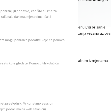
a pohranjuju podatke, kao što su ime za
na računalu danima, mjesecima, čak i
e o tome koje vaše podatke imamo, kao i izmjenu i/ili brisanje
ontaktirati nas u slučaju da imate bilo kakvih pitanja vezano uz ova
mjesta mogu pohraniti podatke koje će ponovo
posjećujete kako biste bili obaviješteni o eventualnim izmjenama.
mjestu koje gledate. Pomoću tih kolačića
ernet preglednik. Mi koristimo session
ojim podacima na web stranicu).