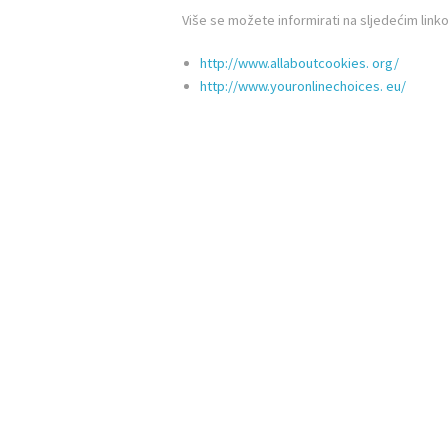
Više se možete informirati na sljedećim link
http://www.allaboutcookies.
org/
http://www.youronlinechoices.
eu/