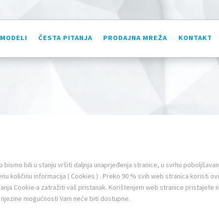
MODELI
ČESTA PITANJA
PRODAJNA MREŽA
KONTAKT
osti posjetitelja naše Internet stranice koja opisuju kako i u koje 
a
tnosti i javite nam ako imate bilo kakvih pitanja.
o bismo bili u stanju vršiti daljnja unaprjeđenja stranice, u svrhu poboljša
aka
nu količinu informacija ( Cookies ) . Preko 90 % svih web stranica koristi
anja Cookie-a zatražiti vaš pristanak. Korištenjem web stranice pristajete 
e koji su dostupni pod odjeljkom "Kontaktirajte nas" na našoj In
e njezine mogućnosti Vam neće biti dostupne.
odatke koji su povezani s vama i vašim upitima ili komentarima. M
 komentare. Možemo koristiti cookies ili slične tehnologije koje p