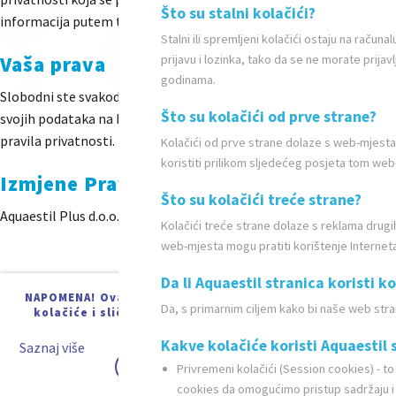
Što su stalni kolačići?
informacija putem takvih internet stranica.
Stalni ili spremljeni kolačići ostaju na rač
Vaša prava
prijavu i lozinka, tako da se ne morate prija
godinama.
Slobodni ste svakodobno i bez naknade zahtijevati informacije o 
Što su kolačići od prve strane?
svojih podataka na E-MAIL . Također ste slobodni zahtijevati i ispr
pravila privatnosti.
Kolačići od prve strane dolaze s web-mjesta
koristiti prilikom sljedećeg posjeta tom web
Izmjene Pravila privatnosti
Što su kolačići treće strane?
Aquaestil Plus d.o.o. zadržava pravo izmjena ovih Pravila privatno
Kolačići treće strane dolaze s reklama drug
web-mjesta mogu pratiti korištenje Internet
Da li Aquaestil stranica koristi k
NAPOMENA! Ova stranica koristi
Da, s primarnim ciljem kako bi naše web str
kolačiće i slične tehnologije.
Kakve kolačiće koristi Aquaestil 
Saznaj više
Shvaćam
Privremeni kolačići (Session cookies) - to 
cookies da omogućimo pristup sadržaju i 