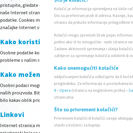
Što je kolačić?
pristupite, gledate i koristite Internet stranice. Cookie je dato
Kolačić je informacija spremljena na Vaše r
naše Internet stranice ljudi posjetili, te omogućavaju i mjere uč
što su preferirani jezik ili adresa. Kasnije, 
podatke. Cookies možete isključiti u svojim pretraživačkim posta
stranici da prikaže informacije prilagođene
značajke Internet stranica neće normalno funkcionirati ako isklju
Kolačići mogu spremati širok pojas informacij
Kako koristimo osobne podatke koje pr
jedino ako Vi to omogućite - web stranice ne
Zadane aktivnosti spremanja i slanja kolačić
Osobne podatke koristimo kako bi (i) odgovorili na vaše komentare ili
zahtjeve za spremanje kolačića odobriti ili o
probleme s našim računalnim serverima. Vaše ćemo osobne podatke 
Kako onemogućiti kolačiće
Kako možemo dati na korištenje osobn
Isključivanjem kolačića odlučujete da li hoć
pregledniku. Za informacije o postavkama kol
Osobni podaci mogu biti otkriveni od strane Aquaestil Plus d.o.o.
8
•
Opera
(stranica na engleskom jeziku) •
Sa
naših proizvoda. Bit ćete kontaktirani u marketinške svrhe samo uko
stranicama
bilo kakav oblik priopćavanja ili ustupanja podataka trećim oso
Što su privremeni kolačići?
Linkovi
Privremeni kolačići ili kolačići sesije ukla
Internet stranica može sadržavati linkove na stranice održavane od 
stavki u košarici za kupnju.
privatnosti koja se primjenjuju od strane tih trećih osoba. Savjetu