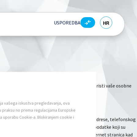
USPOREDBA
HR
EN
svrhe Aquaestil Plus d.o.o. prikuplja te kako koristi vaše osobne
vanja vašega iskustva pregledavanja, ova
 ovu praksu no prema regulacijama Europske
na uporabu Cookie-a. Blokiranjem cookie i
ternet stranici, poput imena, adrese, e-mail adrese, telefonskog
eđutim, potičemo vas da navodite samo osobne podatke koji su
rikupljaju određene informacije o upotrebi Internet stranica kad