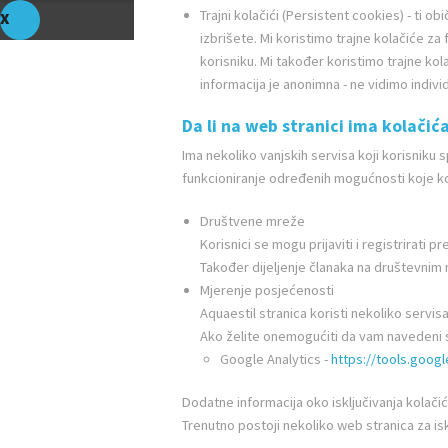
Trajni kolačići (Persistent cookies) - ti 
izbrišete. Mi koristimo trajne kolačiće za
korisniku. Mi također koristimo trajne ko
informacija je anonimna - ne vidimo indiv
Da li na web stranici ima kolačić
Ima nekoliko vanjskih servisa koji korisniku 
funkcioniranje određenih mogućnosti koje k
Društvene mreže
Korisnici se mogu prijaviti i registrirati
Također dijeljenje članaka na društevnim
Mjerenje posjećenosti
Aquaestil stranica koristi nekoliko servis
Ako želite onemogućiti da vam navedeni se
Google Analytics -
https://tools.goog
Dodatne informacija oko isključivanja kolači
Trenutno postoji nekoliko web stranica za iskl