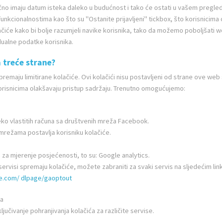
obično imaju datum isteka daleko u budućnost i tako će ostati u vašem pregledn
 funkcionalnostima kao što su "Ostanite prijavljeni" tickbox, što korisnicim
lačiće kako bi bolje razumjeli navike korisnika, tako da možemo poboljšati
idualne podatke korisnika.
a treće strane?
spremaju limitirane kolačiće. Ovi kolačići nisu postavljeni od strane ove web 
orisnicima olakšavaju pristup sadržaju. Trenutno omogućujemo:
 preko vlastitih računa sa društvenih mreža Facebook.
 mrežama postavlja korisniku kolačiće.
a za mjerenje posjećenosti, to su: Google analytics.
rvisi spremaju kolačiće, možete zabraniti za svaki servis na sljedećim lin
le.com/
dlpage/gaoptout
ća
jučivanje pohranjivanja kolačića za različite servise.