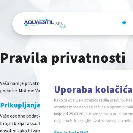
Pravila privatnosti
Vaša nam je privatnost važna. Zbog toga smo razvili Pravila privatn
Uporaba kolačić
podatke. Molimo Vas da se upoznate s našom praksom zaštite priva
Kako bi ova web stranica radila pravilno, kak
Prikupljanje i korištenje osobnih podat
stranica mora na vaše računalo spremiti male
unije od 25.03.2011. obvezni smo prije sprem
Vaše osobne podatke možemo prikupljati putem oblika komunikacij
dalje možete pregledavati stranicu, no nek
broja i broja faksa. Također, dobrovoljno možete dati i ostale p
dovoljni kako bi vam pružili odgovarajuće odgovore na vaše upite i