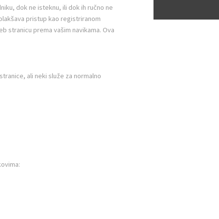
iku, dok ne isteknu, ili dok ih ručno ne
a olakšava pristup kao registriranom
 web stranicu prema vašim navikama. Ova
stranice, ali neki služe za normalno
kovima: