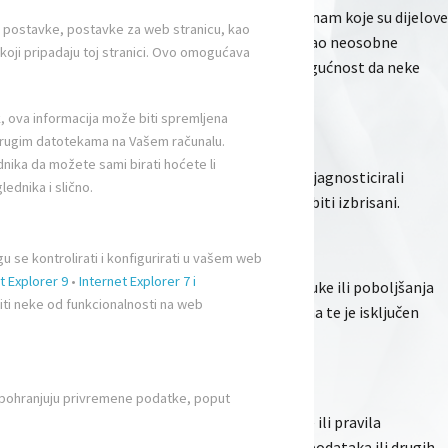
bolje razumjeti ponašanje korisnika, pokazuju nam koje su dijelove
še postavke, postavke za web stranicu, kao
tem "kolačića" i ostalih tehnologija tretiramo kao neosobne
e koji pripadaju toj stranici. Ovo omogućava
ašeg pretraživača). Međutim, uzmite u obzir mogućnost da neke
ak, ova informacija može biti spremljena
i drugim datotekama na Vašem računalu.
dnika da možete sami birati hoćete li
 iskustvo u korištenju naših stranica te (iii) dijagnosticirali
ednika i slično.
n što to razdoblje istekne, vaši će podaci biti izbrisani.
u se kontrolirati i konfigurirati u vašem web
t Explorer 9
•
Internet Explorer 7 i
 udovoljavanja vašim zahtjevima te radi isporuke ili poboljšanja
ti neke od funkcionalnosti na web
 čuvati vaše osobne podatke strogo povjerljivima te je isključen
ta pohranjuju privremene podatke, poput
ikuju od naših. Nismo odgovorni za informacije ili pravila
osoba prije posjete ili predaje kakvih osobnih podataka ili drugih