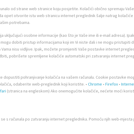
teka smještena u računalu ili mobilnom uređaju, a koja nam pomaže 
ačunalo od strane web stranice koju posjetite. Kolačići obično spremaju Va
inkovitost oglasa i Internet pretraživanja. Podatke prikupljene pu
kada opet otvorite istu web stranicu internet preglednik šalje natrag kolačić
vkama (npr., pod značajkom "preferencije" ili "internet opcije" v
 Vašim potrebama.
čite uporabu cookies.
a uključujući osobne informacije (kao što je Vaše ime ili e-mail adresa). Ip
ikupljamo
 mogu dobiti pristup informacijama koji im Vi niste dali i ne mogu pristupit
a Vama nisu vidljive. Ipak, možete promjeniti Vaše postavke internet pregle
 upite; (ii) unaprijedili Internet stranicu, ujedno i poboljšali vaše
dbiti, pobrišete spremljene kolačiće automatski pri zatvaranju internet pregl
pohraniti samo na razdoblje potrebno u gore navedene svrhe. Nako
e podatke
ete dopustiti pohranjivanje kolačića na vašem računalu. Cookie postavke mog
ačića, odaberite web-preglednik koji koristite. •
Chrome
•
Firefox
•
Interne
 isključivo s nama povezanim društvima i poslovnim partnerima radi
fari
(stranica na engleskom) Ako onemogućite kolačiće, nećete moći koristi
liko ste na to izričito pristali. Aquaestil Plus d.o.o. se obvezuje
bama osim gore navedenim.
njaju se s računala po zatvaranju internet preglednika. Pomoću njih web-mjes
strane trećih osoba, čije se informacije i pravila privatnosti razl
jemo da pročitate pravila privatnosti svih internet stranica trećih 